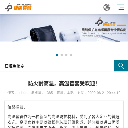
防火耐高温，高温管套受欢迎！
作者：admin
浏览量：1385
来源：本站
时间：2022-06-21 20:44:19
信息摘要：
高温套管作为一种新型的高温防护材料，受到了各大企业的普遍
欢迎。高温套管主要以蓬松性玻璃纤维构成，并涂覆以进口优质
的硅橡胶。广泛应用于冶金、化工、电力等行业。包覆缆线、软