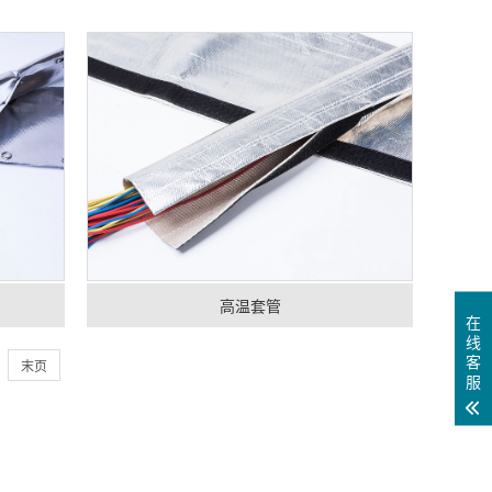
高温套管
在
线
客
末页
服